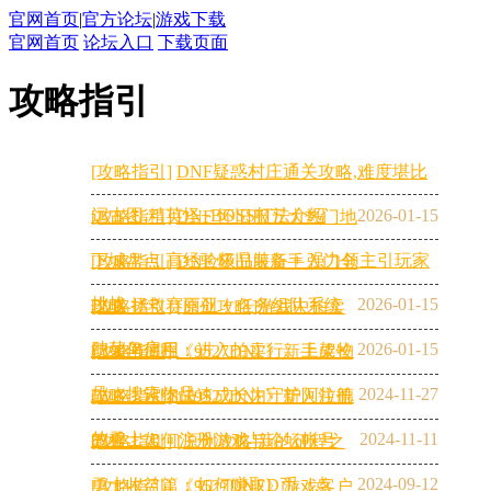
官网首页
|
官方论坛
|
游戏下载
官网首页
论坛入口
下载页面
攻略指引
[攻略指引]
DNF疑惑村庄通关攻略,难度堪比
远古图,精英怪+BOSS打法介绍
2026-01-15
[攻略指引]
DNF 怀旧服五大热门地
下城盘点 高经验极品装备 + 强力领主引玩家
[攻略指引]
DNF 怀旧服新手入门全
挑战
2026-01-15
攻略 拯救赛丽亚 + 任务组队系统
[攻略指引]
[原创攻略]游戏中拍卖
助菜鸟启程
2026-01-15
行如何使用：进入拍卖行、上架物
[攻略指引]
《9527DNF》新手成长
品、搜索物品
2024-11-27
攻略，让你快速成长为守护阿拉德
[攻略指引]
《9527DNF》新人注册
的勇士！
2024-11-11
教程：如何注册游戏与论坛帐号
[攻略指引]
[原创攻略]新的征程之
2024-09-12
勇士收益篇：如何赚取D币（点
[攻略指引]
《9527DNF》游戏客户