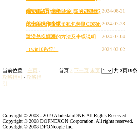
券）D点贡献值
2024-08-21
端安装方法及帐号注册、礼包领取
[攻略指引]
[原创攻略]新的征程之
兑换等操作步骤
2024-07-28
勇士入门准备篇：礼包领取CDKey
[攻略指引]
DNF卡顿、闪退、卡输
激活兑换流程
2024-07-04
入法怎么解决的方法及步骤说明
（win10系统）
2024-03-02
当前位置：
主页
-
首页
2
下一页
末页
共
2
页
19
条
攻略指引
-
攻略指
引
Copyright © 2008 - 2019 AladedaluDNF. All Rights Reserved
Copyright © 2008 DOFNEXON Corporation. All rights reserved.
Copyright © 2008 DFONeople Inc.