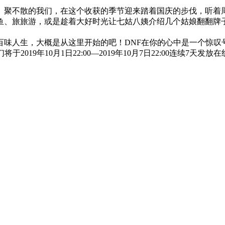
聚不散的我们，在这个收获的季节迎来踏着国庆的步伐，听着周
鱼、旅旅游，或是趁着大好时光让七姑八姨介绍几个姑娘翻翻牌子
人生，大概是从这里开始的吧！DNF在你的心中是一个惊叹
19年10月1日22:00—2019年10月7日22:00连续7天