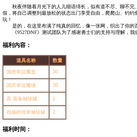
秋夜伴随着月光下的人儿细语绵长，似有道不尽、聊不完、
假，将自己调整到最放松的状态出门享受自由，爬爬山、钓钓
玩！
是的，在这里布满了纯真的回忆，像一张网，织出了你的百味
《9527DNF》测试团队为了感谢勇士们的支持与理解，我们将于20
福利内容：
道具名称
数量
国庆幸运魔盒
30
国庆幸运魔锤
30
真·装备袖珍罐
1
祝福的传承袖珍罐
2
福利时间：