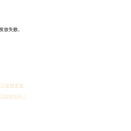
利发放失败。
月1日凌晨更新
节日加倍快乐！